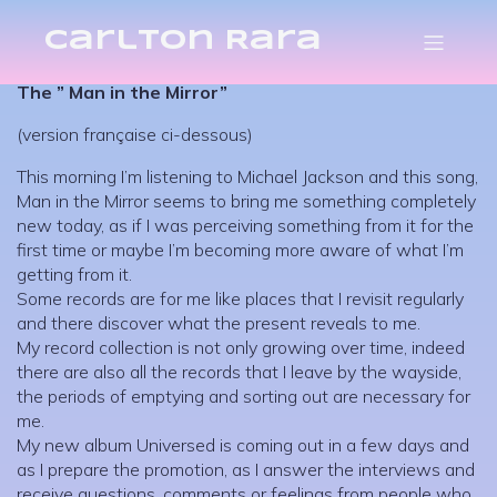
Carlton Rara
–
–
Carlton Rara
11 November 2025
12h21
The ” Man in the Mirror”
(version française ci-dessous)
This morning I’m listening to Michael Jackson and this song,
Man in the Mirror seems to bring me something completely
new today, as if I was perceiving something from it for the
first time or maybe I’m becoming more aware of what I’m
getting from it.
Some records are for me like places that I revisit regularly
and there discover what the present reveals to me.
My record collection is not only growing over time, indeed
there are also all the records that I leave by the wayside,
the periods of emptying and sorting out are necessary for
me.
My new album Universed is coming out in a few days and
as I prepare the promotion, as I answer the interviews and
receive questions, comments or feelings from people who