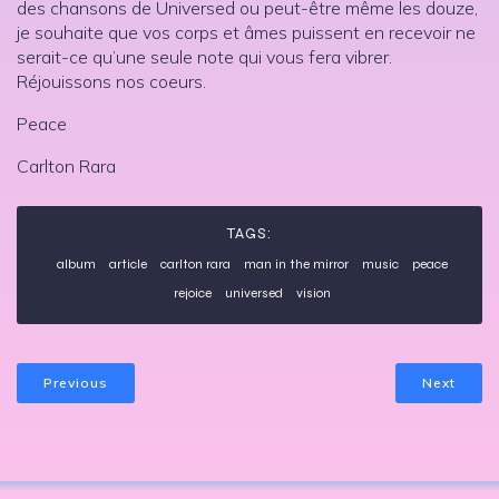
des chansons de Universed ou peut-être même les douze,
je souhaite que vos corps et âmes puissent en recevoir ne
serait-ce qu’une seule note qui vous fera vibrer.
Réjouissons nos coeurs.
Peace
Carlton Rara
TAGS:
album
article
carlton rara
man in the mirror
music
peace
rejoice
universed
vision
Previous
Next